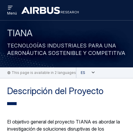
Open
Pasar
Skip
menu
research
Research
RESEARCH
Menú
al
to
contenido
search
principal
TIANA
TECNOLOGÍAS INDUSTRIALES PARA UNA
AERONÁUTICA SOSTENIBLE Y COMPETITIVA
Abierta
This page is available in 2 languages
Español
Descripción del Proyecto
El objetivo general del proyecto TIANA es abordar la
investigación de soluciones disruptivas de los